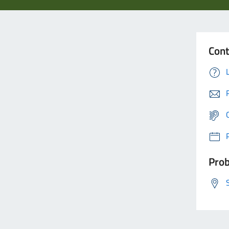
Cont
Prob