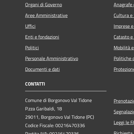
Organi di Governo
Anagrafe e
Aree Amministrative
Cultura e
Uffici
Imprese 
Enti e fondazioni
Catasto e
Politici
Mobilità e
Personale Amministrativo
Politiche 
Documenti e dati
Protezione
CONTATTI
Comune di Borgonovo Val Tidone
Prenotaz
P.zza Garibaldi, 18
Segnalazi
29011, Borgonovo Val Tidone (PC)
Leggi le 
Codice Fiscale: 00216470336
Richiesta
Partita IVA: 00216470336