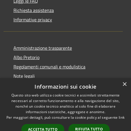
Leggi le FAQ
Richiesta assistenza
Informative privacy
Amministrazione trasparente
Albo Pretorio
Regolamenti comunali e modulistica
Note legali
×
Dichiarazione di accessibilità
Informazioni sui cookie
Questo sito web utilizza cookie tecnici e assimilati strettamente
necessari al corretto funzionamento e alla navigazione del sito,
nonché un cookie tecnico analitico al solo fine di elaborare
informazioni statistiche, aggregate e anonime.
RSS
Copyright © 2026 • Comune di
Per maggiori dettagli, può consultare la cookie policy al seguente
link
Accessibilità
Borgonovo Val Tidone •
Privacy
Municipium
Powered by
•
RIFIUTA TUTTO
ACCETTA TUTTO